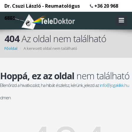
Dr. Csuzi László - Reumatológus
+36 20 968
6886
404
Az oldal nem található
Főoldal
A keresett oldal nem található
Hoppá, ez az oldal
nem található
Ellenőrizd a hivatkozást, ha hibát észlelsz, kérünk, jelezd az
info@jogaklikk.hu
címen