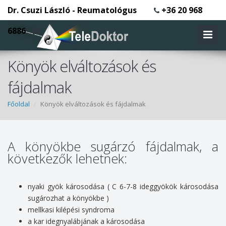
Dr. Csuzi László - Reumatológus
+36 20 968
6886
Könyök elváltozások és
fájdalmak
Főoldal
Könyök elváltozások és fájdalmak
A könyökbe sugárzó fájdalmak, a
következők lehetnek:
nyaki gyök károsodása ( C 6-7-8 ideggyökök károsodása
sugározhat a könyökbe )
mellkasi kilépési syndroma
a kar idegnyalábjának a károsodása