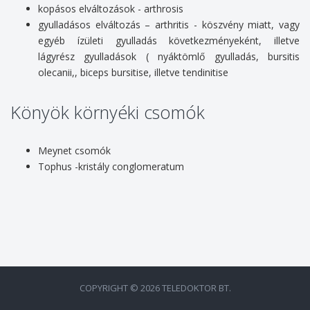
kopásos elváltozások - arthrosis
gyulladásos elváltozás – arthritis - köszvény miatt, vagy
egyéb ízületi gyulladás következményeként, illetve
lágyrész gyulladások ( nyáktömlő gyulladás, bursitis
olecanii,, biceps bursitise, illetve tendinitise
Könyök környéki csomók
Meynet csomók
Tophus -kristály conglomeratum
COPYRIGHT © 2026 TELEDOKTOR BT.