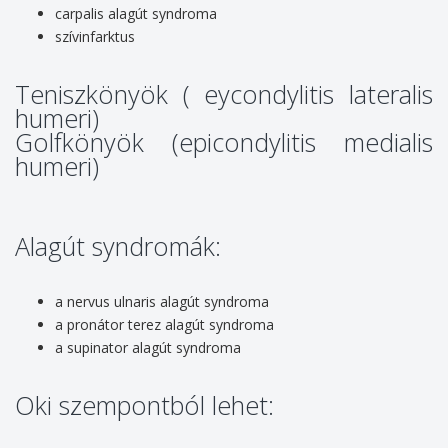
carpalis alagút syndroma
szívinfarktus
Teniszkönyök ( eycondylitis lateralis
humeri)
Golfkönyök (epicondylitis medialis
humeri)
Alagút syndromák:
a nervus ulnaris alagút syndroma
a pronátor terez alagút syndroma
a supinator alagút syndroma
Oki szempontból lehet: